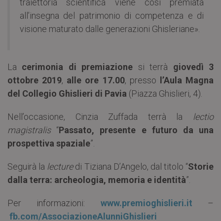
traiettoria scientifica viene così premiata
all’insegna del patrimonio di competenza e di
visione maturato dalle generazioni Ghisleriane».
La
cerimonia di premiazione
si terrà
giovedì 3
ottobre 2019
,
alle ore 17.00
, presso
l’Aula Magna
del Collegio Ghislieri di Pavia
(Piazza Ghislieri, 4).
Nell’occasione, Cinzia Zuffada terrà la
lectio
magistralis
“
Passato, presente e futuro da una
prospettiva spaziale
”.
Seguirà la
lecture
di Tiziana D’Angelo, dal titolo “
Storie
dalla terra: archeologia, memoria e identità
”.
Per informazioni:
www.premioghislieri.it
–
fb.com/AssociazioneAlunniGhislieri