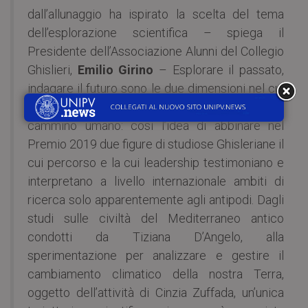
dall’allunaggio ha ispirato la scelta del tema
dell’esplorazione scientifica – spiega il
Presidente dell’Associazione Alunni del Collegio
Ghislieri,
Emilio Girino
– Esplorare il passato,
indagare il futuro sono le due dimensioni nel cui
arco si inscrive idealmente e materialmente il
cammino umano: così l’idea di abbinare nel
Premio 2019 due figure di studiose Ghisleriane il
cui percorso e la cui leadership testimoniano e
interpretano a livello internazionale ambiti di
ricerca solo apparentemente agli antipodi. Dagli
studi sulle civiltà del Mediterraneo antico
condotti da Tiziana D’Angelo, alla
sperimentazione per analizzare e gestire il
cambiamento climatico della nostra Terra,
oggetto dell’attività di Cinzia Zuffada, un’unica