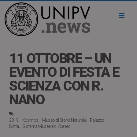
Toggl
naviga
11 OTTOBRE – UN
EVENTO DI FESTA E
SCIENZA CON R.
NANO
2019
Kosmos
Museo di Storia Naturale
Palazzo
Botta
Sistema Museale di Ateneo