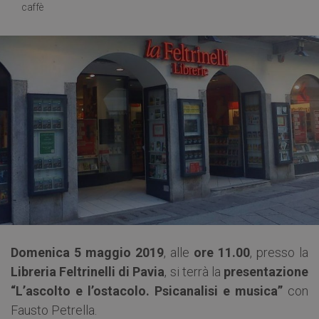
caffè
Domenica 5 maggio 2019
, alle
ore 11.00
, presso la
Libreria Feltrinelli di Pavia
, si terrà la
presentazione
“L’ascolto e l’ostacolo. Psicanalisi e musica”
con
Fausto Petrella.