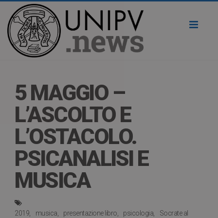
Toggl
naviga
5 MAGGIO –
L’ASCOLTO E
L’OSTACOLO.
PSICANALISI E
MUSICA
2019
musica
presentazione libro
psicologia
Socrate al