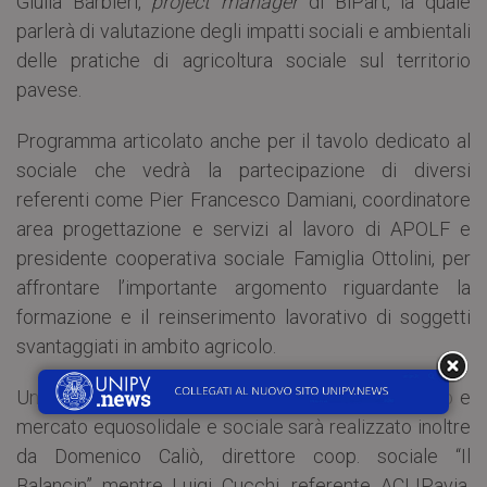
Giulia Barbieri,
project manager
di BiPart, la quale
parlerà di valutazione degli impatti sociali e ambientali
delle pratiche di agricoltura sociale sul territorio
pavese.
Programma articolato anche per il tavolo dedicato al
sociale che vedrà la partecipazione di diversi
referenti come Pier Francesco Damiani, coordinatore
area progettazione e servizi al lavoro di APOLF e
presidente cooperativa sociale Famiglia Ottolini, per
affrontare l’importante argomento riguardante la
formazione e il reinserimento lavorativo di soggetti
svantaggiati in ambito agricolo.
Un focus sul tema filiera agroalimentare a km zero e
mercato equosolidale e sociale sarà realizzato inoltre
da Domenico Caliò, direttore coop. sociale “Il
Balancin” mentre Luigi Cucchi, referente ACLIPavia,