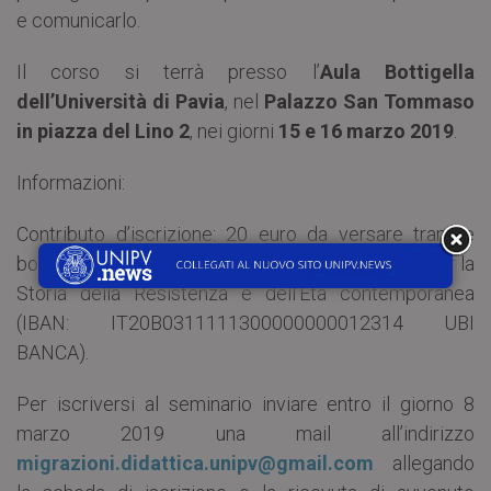
e comunicarlo.
Il corso si terrà presso l’
Aula Bottigella
dell’Università di Pavia
, nel
Palazzo San Tommaso
in piazza del Lino 2
, nei giorni
15 e 16 marzo 2019
.
Informazioni:
Contributo d’iscrizione: 20 euro da versare tramite
bonifico sul conto corrente bancario dell’Istituto per la
Storia della Resistenza e dell’Età contemporanea
(IBAN: IT20B0311111300000000012314 UBI
BANCA).
Per iscriversi al seminario inviare entro il giorno 8
marzo 2019 una mail all’indirizzo
migrazioni.didattica.unipv@gmail.com
allegando