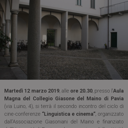
Martedì 12 marzo 2019
, alle
ore 20.30
, presso l’
Aula
Magna del Collegio Giasone del Maino di Pavia
(via Luino, 4), si terrà il secondo incontro del ciclo di
cine-conferenze
“Linguistica e cinema”
, organizzato
dall’Associazione Giasoniani del Maino e finanziato