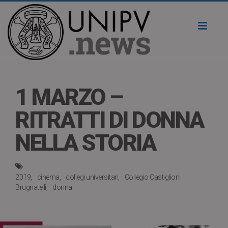
Toggl
naviga
1 MARZO –
RITRATTI DI DONNA
NELLA STORIA
2019
cinema
collegi universitari
Collegio Castiglioni
Brugnatelli
donna