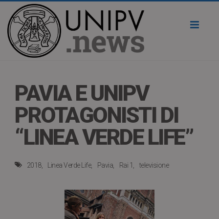
Toggl
naviga
PAVIA E UNIPV
PROTAGONISTI DI
“LINEA VERDE LIFE”
2018
Linea Verde Life
Pavia
Rai 1
televisione