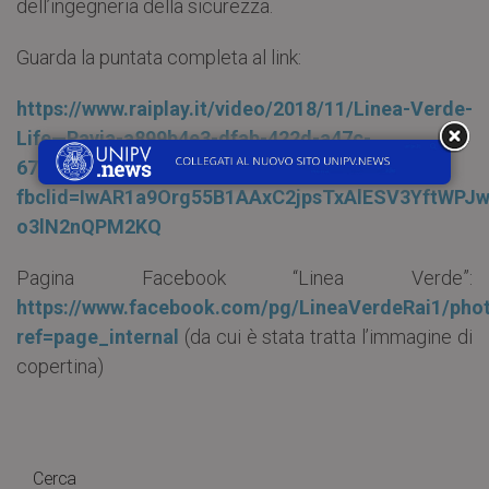
dell’ingegneria della sicurezza.
Guarda la puntata completa al link:
https://www.raiplay.it/video/2018/11/Linea-Verde-
Life—Pavia-a899b4e3-dfab-422d-a47c-
671523da43b4.html?
fbclid=IwAR1a9Org55B1AAxC2jpsTxAlESV3YftWPJ
o3lN2nQPM2KQ
Pagina Facebook “Linea Verde”:
https://www.facebook.com/pg/LineaVerdeRai1/pho
ref=page_internal
(da cui è stata tratta l’immagine di
copertina)
Cerca