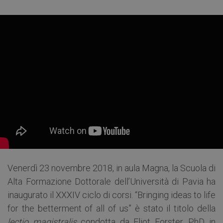
Venerdì 23 novembre 2018, in aula Magna, la Scuola di
Alta Formazione Dottorale dell’Università di Pavia ha
inaugurato il XXXIV ciclo di corsi. “Bringing ideas to life
for the betterment of all of us” è stato il titolo della
lectio magistralis
condotta da Eliot Forster, PhD in