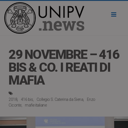
Toggl
naviga
29 NOVEMBRE – 416
BIS & CO. I REATI DI
MAFIA
2018
416 bis
Collegio S. Caterina da Siena
Enzo
Ciconte
mafie italiane