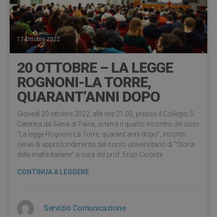
17 Ottobre 2022
20 OTTOBRE – LA LEGGE
ROGNONI-LA TORRE,
QUARANT’ANNI DOPO
Giovedì 20 ottobre 2022, alle ore 21:00, presso il Collegio S.
Caterina da Siena di Pavia, si terrà il quarto incontro del ciclo
“La legge Rognoni-La Torre, quarant’anni dopo”, incontri
serali di approfondimento del corso universitario di “Storia
delle mafie italiane” a cura del prof. Enzo Ciconte.
CONTINUA A LEGGERE
Servizio Comunicazione