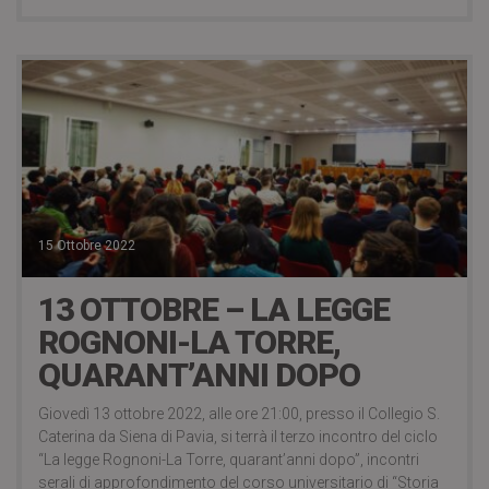
15 Ottobre 2022
13 OTTOBRE – LA LEGGE
ROGNONI-LA TORRE,
QUARANT’ANNI DOPO
Giovedì 13 ottobre 2022, alle ore 21:00, presso il Collegio S.
Caterina da Siena di Pavia, si terrà il terzo incontro del ciclo
“La legge Rognoni-La Torre, quarant’anni dopo”, incontri
serali di approfondimento del corso universitario di “Storia