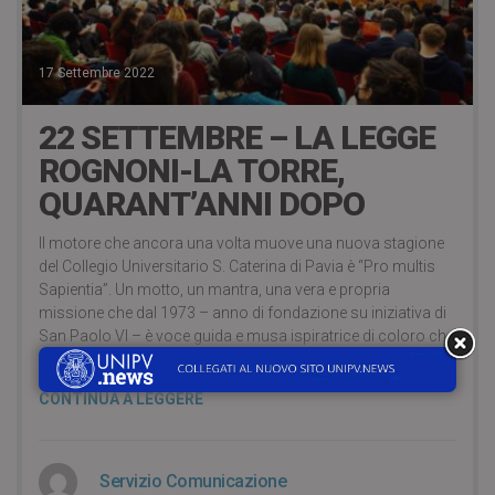
17 Settembre 2022
22 SETTEMBRE – LA LEGGE
ROGNONI-LA TORRE,
QUARANT’ANNI DOPO
Il motore che ancora una volta muove una nuova stagione
del Collegio Universitario S. Caterina di Pavia è “Pro multis
Sapientia”. Un motto, un mantra, una vera e propria
missione che dal 1973 – anno di fondazione su iniziativa di
San Paolo VI – è voce guida e musa ispiratrice di coloro che
vivono il
CONTINUA A LEGGERE
Servizio Comunicazione