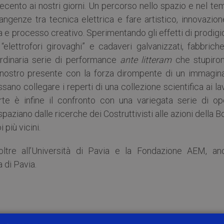
ttecento ai nostri giorni. Un percorso nello spazio e nel t
angenze tra tecnica elettrica e fare artistico, innovazio
a e processo creativo. Sperimentando gli effetti di prodig
“elettrofori girovaghi” e cadaveri galvanizzati, fabbrich
aordinaria serie di performance
ante litteram
che stupiron
nostro presente con la forza dirompente di un immagina
ano collegare i reperti di una collezione scientifica ai la
arte è infine il confronto con una variegata serie di op
aziano dalle ricerche dei Costruttivisti alle azioni della 
i più vicini.
 oltre all’Università di Pavia e la Fondazione AEM, an
 di Pavia.