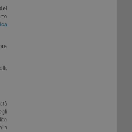
del
rto
ica
tore
lli,
’età
egli
dito
lla