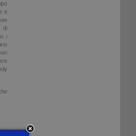
empo
ne e
iose
e di
o i
rio
vori
ere
Body
che