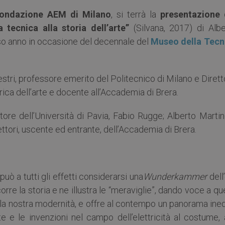
ondazione AEM di Milano
, si terrà la
presentazione 
a tecnica alla storia dell’arte”
(Silvana, 2017) di Albe
rso anno in occasione del decennale del
Museo della Tecn
vestri, professore emerito del Politecnico di Milano e Diret
orica dell’arte e docente all’Accademia di Brera.
ore dell’Università di Pavia, Fabio Rugge; Alberto Martine
tori, uscente ed entrante, dell’Accademia di Brera.
uò a tutti gli effetti considerarsi una
Wunderkammer
dell
re la storia e ne illustra le “meraviglie”, dando voce a qu
 la nostra modernità, e offre al contempo un panorama ine
 e le invenzioni nel campo dell’elettricità al costume, a