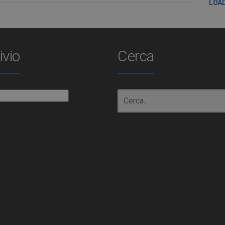
LOA
ivio
Cerca
io