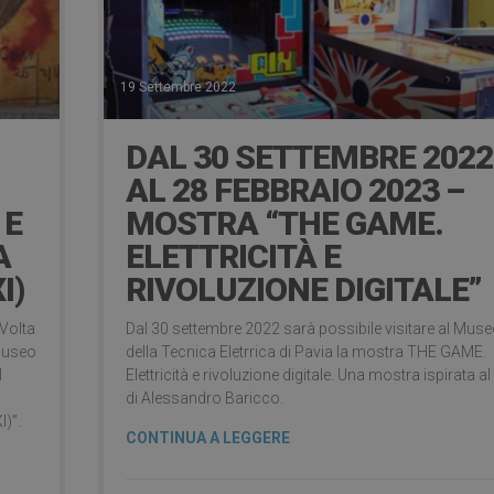
19 Settembre 2022
DAL 30 SETTEMBRE 2022
AL 28 FEBBRAIO 2023 –
 E
MOSTRA “THE GAME.
A
ELETTRICITÀ E
I)
RIVOLUZIONE DIGITALE”
 Volta
Dal 30 settembre 2022 sarà possibile visitare al Mus
 Museo
della Tecnica Eletrrica di Pavia la mostra THE GAME.
l
Elettricità e rivoluzione digitale. Una mostra ispirata al 
,
di Alessandro Baricco.
I)”.
CONTINUA A LEGGERE