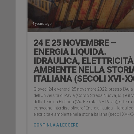
4 years ago
24 E 25 NOVEMBRE –
ENERGIA LIQUIDA.
IDRAULICA, ELETTRICITÀ
AMBIENTE NELLA STORI
ITALIANA (SECOLI XVI-XX
Giovedì 24 e venerdì 25 novembre 2022, presso l’Aula
dell’Università di Pavia (Corso Strada Nuova, 65) e il
della Tecnica Elettrica (Via Ferrata, 6 – Pavia), si terrà i
convegno interdisciplinare “Energia liquida – Idraulica
elettricità e ambiente nella storia italiana (secoli XVI-XX
CONTINUA A LEGGERE