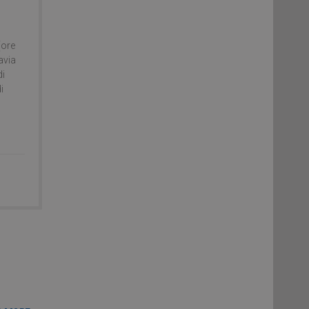
(ore
avia
di
i