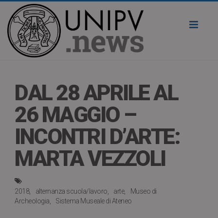
Toggl
naviga
DAL 28 APRILE AL
26 MAGGIO –
INCONTRI D’ARTE:
MARTA VEZZOLI
2018
alternanza scuola/lavoro
arte
Museo di
Archeologia
Sistema Museale di Ateneo