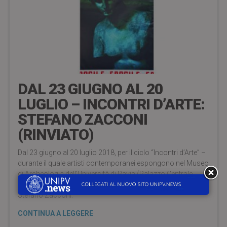
16 Giugno 2018
DAL 23 GIUGNO AL 20
LUGLIO – INCONTRI D’ARTE:
STEFANO ZACCONI
(RINVIATO)
Dal 23 giugno al 20 luglio 2018, per il ciclo “Incontri d’Arte” –
durante il quale artisti contemporanei espongono nel Museo
di Archeologia dell’Università di Pavia (Palazzo Centrale
dell’Università di Pavia – Corso Strada Nuova, 65) – esporrà
Stefano Zacconi.
CONTINUA A LEGGERE