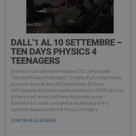
19 Settembre 2021
DALL’1 AL 10 SETTEMBRE –
TEN DAYS PHYSICS 4
TEENAGERS
Si terrà a inizio settembre l’edizione 2021 del progetto
“TendaysPhysics4Teenagers”. Si tratta di uno stage estivo,
proposto da molti anni dal Dipartimento di Fisica
dell’Università di Pavia in collaborazione con l’INFN Sezione
di Pavia e nell’ambito del Piano Nazionale Lauree
Scientifiche. È rivolto a studenti e studentesse di 4^a
superiore appassionati/e di fisica e orientati/e
CONTINUA A LEGGERE