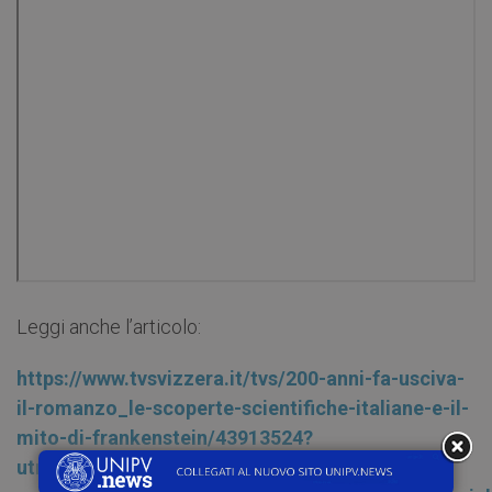
Leggi anche l’articolo:
https://www.tvsvizzera.it/tvs/200-anni-fa-usciva-
il-romanzo_le-scoperte-scientifiche-italiane-e-il-
mito-di-frankenstein/43913524?
utm_content=o&utm_campaign=own-