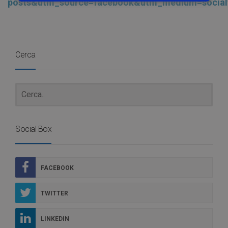
posts&utm_source=facebook&utm_medium=social
Cerca
Social Box
FACEBOOK
TWITTER
LINKEDIN