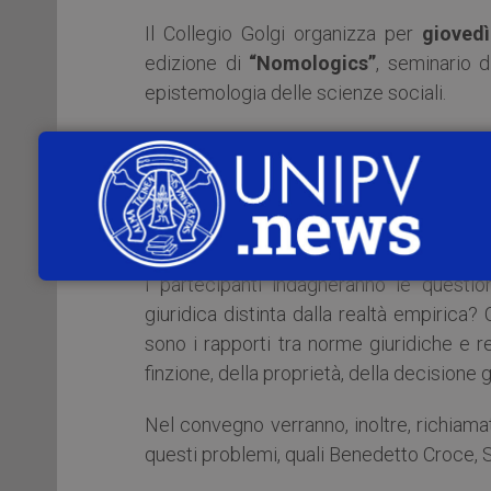
Il Collegio Golgi organizza per
gioved
edizione di
“Nomologics”
, seminario d
epistemologia delle scienze sociali.
L’incontro di quest’anno è dedicato al 
Dipartimento di Giurisprudenza dell’Un
dell’Università Cattolica di Milano, 
dell’Università degli Studi di Milano.
I partecipanti indagheranno le question
giuridica distinta dalla realtà empirica? 
sono i rapporti tra norme giuridiche e r
finzione, della proprietà, della decisione gi
Nel convegno verranno, inoltre, richiamat
questi problemi, quali Benedetto Croce,