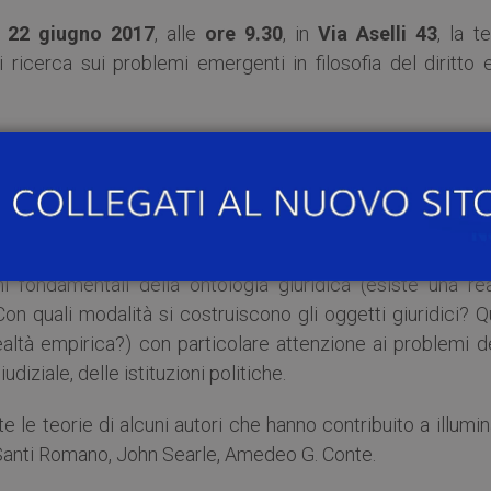
ì 22 giugno 2017
, alle
ore 9.30
, in
Via Aselli 43
, la t
i ricerca sui problemi emergenti in filosofia del diritto 
tema “La realtà della realtà giuridica” ed è patrocinato 
iversità di Pavia, dal Dipartimento di Scienze giuridi
dal Dipartimento di Scienze giuridiche “Cesare Beccar
i fondamentali della ontologia giuridica (esiste una rea
Con quali modalità si costruiscono gli oggetti giuridici? Q
ealtà empirica?) con particolare attenzione ai problemi d
udiziale, delle istituzioni politiche.
e le teorie di alcuni autori che hanno contribuito a illumi
 Santi Romano, John Searle, Amedeo G. Conte.