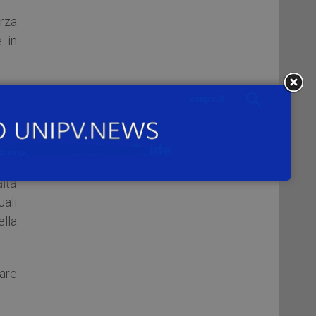
erza
e in
dal
che
ia”
ltà
uali
ella
nare