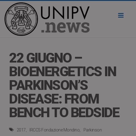
Toggl
naviga
22 GIUGNO –
BIOENERGETICS IN
PARKINSON’S
DISEASE: FROM
BENCH TO BEDSIDE
2017
IRCCS Fondazione Mondino
Parkinson