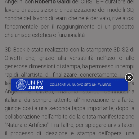
Angelini con
Roberto Galdi
del CIRSTE – curatore del
lavoro di acquisizione e realizzazione dei modelli 3D,
nonché del lavoro di team che ne è derivato, rivelatosi
fondamentale per il raggiungimento di un prodotto
che unisce estetica e funzionalità.
3D Book è stata realizzata con la stampante 3D S2 di
Olivetti che, grazie alla versatilità nell’uso e alle
generose dimensioni di stampa, ha permesso in tempi
rapidi all’artista di finalizzare concretamente il suo
lavoro concettuale. La collaborazione fra Alessandra
Angelini e Olivetti, marchio storico dell’industria
italiana da sempre attento all’innovazione e all’arte,
giunge così a una seconda tappa importante, dopo la
collaborazione nell’ambito della citata manifestazione
“Natura e Artificio”. Fra l’altro, per spiegare ai visitatori
il processo di ideazione e stampa dell’opera, una