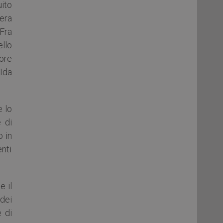
uito
pera
 Fra
llo
ore
Ida
e lo
 di
o in
nti
e il
dei
 di