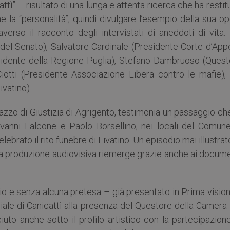
attì” – risultato di una lunga e attenta ricerca che ha restit
ne la “personalità”, quindi divulgare l’esempio della sua o
averso il racconto degli intervistati di aneddoti di vita.
del Senato), Salvatore Cardinale (Presidente Corte d’Appe
esidente della Regione Puglia), Stefano Dambruoso (Quest
iotti (Presidente Associazione Libera contro le mafie), 
ivatino).
lazzo di Giustizia di Agrigento, testimonia un passaggio ch
anni Falcone e Paolo Borsellino, nei locali del Comune
ebrato il rito funebre di Livatino. Un episodio mai illustrat
la produzione audiovisiva riemerge grazie anche ai docume
rio e senza alcuna pretesa – già presentato in Prima vision
ale di Canicattì alla presenza del Questore della Camera 
to anche sotto il profilo artistico con la partecipazione