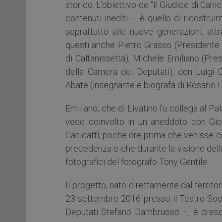
storico. L’obiettivo de “Il Giudice di Canic
contenuti inediti – è quello di ricostruir
soprattutto alle nuove generazioni, attr
questi anche Pietro Grasso (Presidente 
di Caltanissetta), Michele Emiliano (Pr
della Camera dei Deputati), don Luigi C
Abate (insegnante e biografa di Rosario L
Emiliano, che di Livatino fu collega al Pa
vede coinvolto in un aneddoto con Giov
Canicattì, poche ore prima che venisse cel
precedenza e che durante la visione del
fotografici del fotografo Tony Gentile.
Il progetto, nato direttamente dal territo
23 settembre 2016 presso il Teatro Soci
Deputati Stefano Dambruoso –, è cresciu