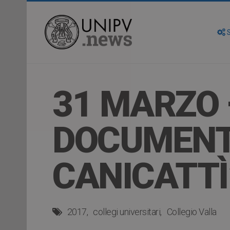
S
31 MARZO 
DOCUMENTA
CANICATTÌ
2017
collegi universitari
Collegio Valla