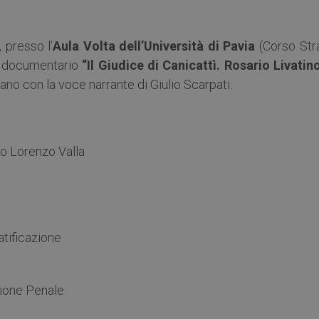
, presso l’
Aula Volta dell’Università di Pavia
(Corso Str
el documentario
“Il Giudice di Canicattì. Rosario Livatino
no con la voce narrante di Giulio Scarpati.
io Lorenzo Valla
atificazione
zione Penale