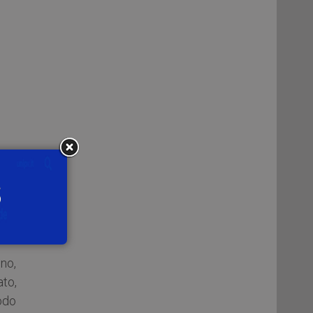
ane
 al
ice
mbre
no,
ato,
iodo