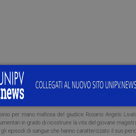
dente e senza scopo di lucro, è il tributo di un giov
 gli studi e la pratica della professione giornalistica –
il 21 settembre 1990 lungo la SS640, ma anche al giud
sieme al figlio Stefano sulla medesima strada il 25 sette
sinio per mano mafiosa del giudice Rosario Angelo Livati
umentari in grado di ricostruire la vita del giovane magistr
e gli episodi di sangue che hanno caratterizzato il suo per