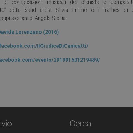
, le composizioni musicali del pianista e composit
ratto” della sand artist Silvia Emme o i frames di 
pi siciliani di Angelo Sicilia.
 Davide Lorenzano (2016)
facebook.com/IlGiudiceDiCanicatti/
facebook.com/events/291991601219489/
ivio
Cerca