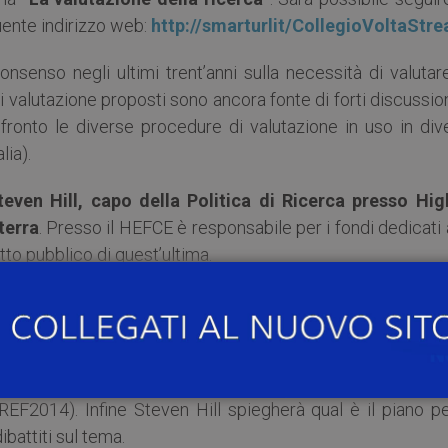
uente indirizzo web:
http://smarturlit/CollegioVoltaStr
senso negli ultimi trent’anni sulla necessità di valutare
di valutazione proposti sono ancora fonte di forti discussio
fronto le diverse procedure di valutazione in uso in dive
lia).
teven Hill, capo della Politica di Ricerca presso Hig
terra
. Presso il HEFCE è responsabile per i fondi dedicati 
tto pubblico di quest’ultima.
icerca è stato un punto chiave della politica della Ricerca
uesta conferenza il relatore mostrerà il piano di sviluppo 
, con particolare attenzione ai dibatti sul ruolo della revis
ntroduzione della valutazione dell’impatto sulla società 
2014). Infine Steven Hill spiegherà qual è il piano per
ibattiti sul tema.