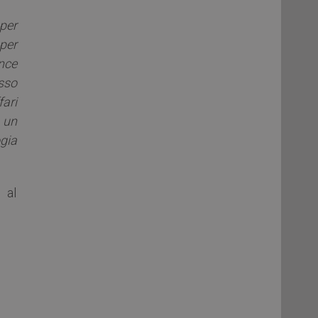
per
 per
ence
esso
ari
 un
ogia
al