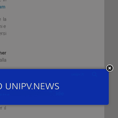
eam
 la
ni e
rsi
her
alla
 nel
e di
ione
del
 il