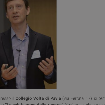
presso il
Collegio Volta di Pavia
(Via Ferrata, 17), si terr
ema
“La valutazione della ricerca”
. Sarà possibile seguir