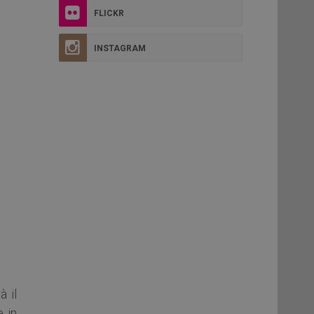
FLICKR
INSTAGRAM
à il
e in