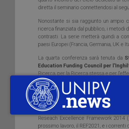
diretta il seminario connettendosi al seg
Nonostante si sia raggiunto un ampio con
ricerca finanziata dal pubblico, i metodi 
contrasti. La serie metterà quindi a con
paesi Europei (Francia, Germania, UK e Ita
La quarta conferenza sarà tenuta da
S
Education Funding Council per l’Inghil
Ricerca, per la Ricerca stessa e per l’effe
La valutazione periodica nazionale della R
Regno Unito negli scorsi trent’anni. In q
evoluzione della valutazione della Ricerca
dei pari e della metrica, esaminando l’i
Reseach Excellence Framework 2014 (REF
prossimo lavoro, il REF2021, e i correnti d