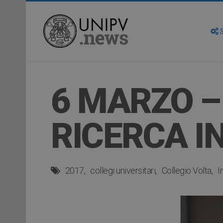
S
6 MARZO –
RICERCA I
2017
collegi universitari
Collegio Volta
I