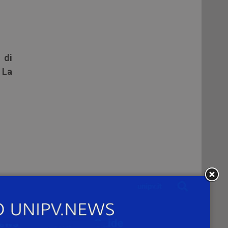
 di
o
La