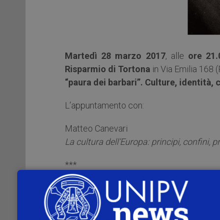
Martedì 28 marzo 2017
, alle
ore 21.
Risparmio di Tortona
in Via Emilia 168 (
“paura dei barbari”. Culture, identit
L’appuntamento con:
Matteo Canevari
La cultura dell’Europa: principi, confini, p
***
Gli incontri precedenti:
Martedì 14 marzo 2017, ore 21.00