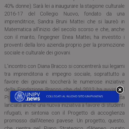
40% donne). Sarà lei a inaugurare la stagione culturale
2016-17 del Collegio Nuovo, fondato da una
imprenditrice, Sandra Bruni Mattei che si laureò in
Matematica all’inizio del secolo scorso e che, anche
con il marito, l’ingegner Enea Mattei, ha investito i
proventi della loro azienda proprio per la promozione
sociale e culturale dei giovani.
L’incontro con Diana Bracco si concentrerà sui legami
tra imprenditoria e impegno sociale, soprattutto a
favore dei giovani: toccherà le numerose iniziative
della Fondazione Bracco che dal 2012 ha avviato il
Progetto “Diventerò” nell’ambito del quale è stata
lanciata anche una nuova iniziativa a favore di studenti
rifugiati, in sintonia con il Progetto di accoglienza
promosso dall’Ateneo pavese. Un progetto, questo,
che rientra nel Piano Strategico d’Ateneo, curato