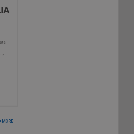
LIA
cata
dei
D MORE