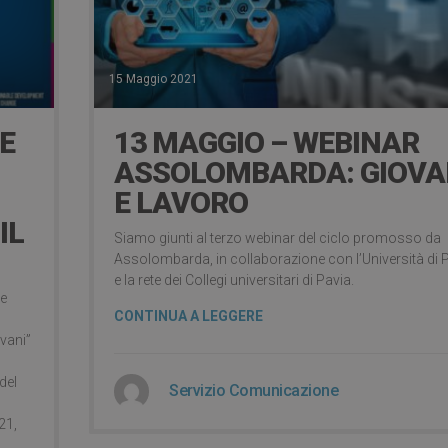
15 Maggio 2021
E
13 MAGGIO – WEBINAR
ASSOLOMBARDA: GIOVA
E LAVORO
IL
Siamo giunti al terzo webinar del ciclo promosso da
Assolombarda, in collaborazione con l’Università di 
e la rete dei Collegi universitari di Pavia.
le
CONTINUA A LEGGERE
ovani”
del
Servizio Comunicazione
21,