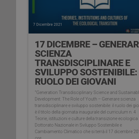
7 Dicembre 2021
17 DICEMBRE – GENERAR
SCIENZA
TRANSDISCIPLINARE E
SVILUPPO SOSTENIBILE: 
RUOLO DEI GIOVANI
“Generation Transdisciplinary Science and Sustainab
Development: The Role of Youth – Generare scienza
transdisciplinare e sviluppo sostenibile: il ruolo dei gi
è il titolo della giornata inaugurale del curriculum n. 4
Teorie, istituzioni e culture della transizione ecologica 
Dottorato Nazionale in Sviluppo Sostenibile e
Cambiamento Climatico che si terrà il 17 dicembre 20
ore