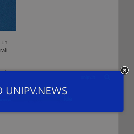
 un
ali
gli
o le