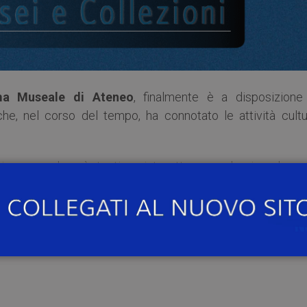
ma Museale di Ateneo
, finalmente è a disposizione
he, nel corso del tempo, ha connotato le attività cultur
ione secolare è testimoniata attraverso le ricerche e 
e.
ico: undici strutture che oggi hanno fatto sistema, aprend
re un viaggio nella storia, quella dell’Università di Pavia.