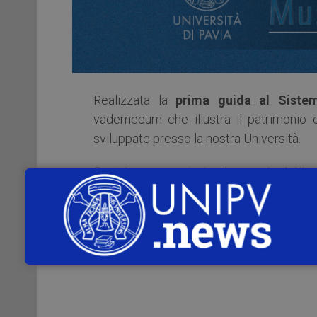
Realizzata la
prima guida al Siste
vademecum che illustra il patrimonio c
sviluppate presso la nostra Università.
Ogni tappa raggiunta da questa Istituz
autorevoli personaggi che le hanno svolt
Otto Musei, due Collezioni e l’Orto Botan
porte a tutti coloro desiderino intraprende