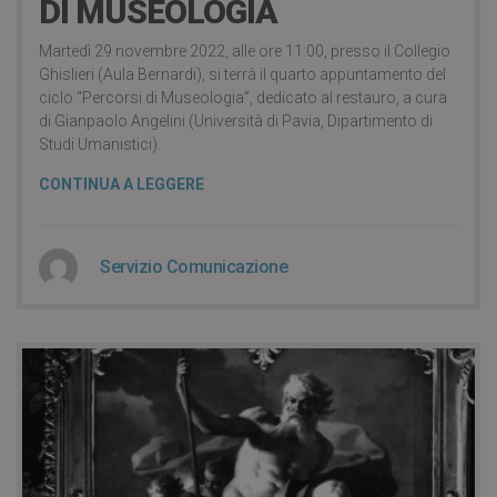
DI MUSEOLOGIA
Martedì 29 novembre 2022, alle ore 11:00, presso il Collegio
Ghislieri (Aula Bernardi), si terrà il quarto appuntamento del
ciclo “Percorsi di Museologia”, dedicato al restauro, a cura
di Gianpaolo Angelini (Università di Pavia, Dipartimento di
Studi Umanistici).
CONTINUA A LEGGERE
Servizio Comunicazione