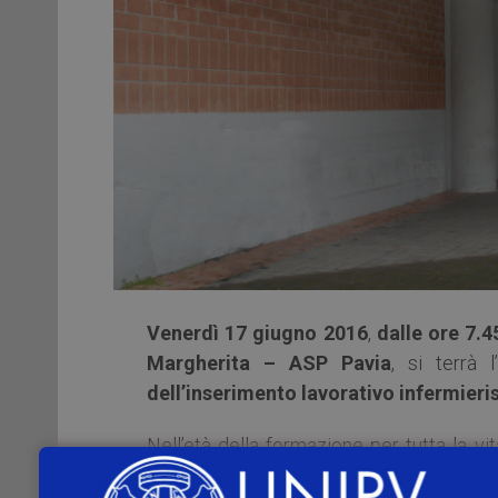
Venerdì 17 giugno 2016
,
dalle ore 7.4
Margherita – ASP Pavia
, si terrà 
dell’inserimento lavorativo infermieri
Nell’età della formazione per tutta la vi
livello quasi irrinunciabile che richi