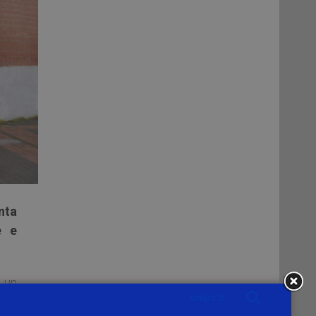
nta
e e
, un
à e