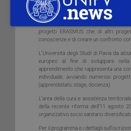
competenze da acquisire o migliorare per 
Con tale premessa, il panorama che si 
infermieristica è di un percorso di inters
progetti ERASMUS che di altri progett
conoscenze e di creare un confronto con a
L’Università degli Studi di Pavia da alcun
europeo al fine di sviluppare nella
apprendimento che rappresenta una comp
individuale, avviando numerosi proget
(apprendistato, stage, docenza).
L’area della cura e assistenza territoria
della recente riforma dell’11 agosto 2
organizzativo socio sanitario diversificat
Per il programma e i dettagli sull’iscrizio