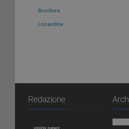
Brochure
Locandina
Redazione
Arch
Archiv
unipv.news