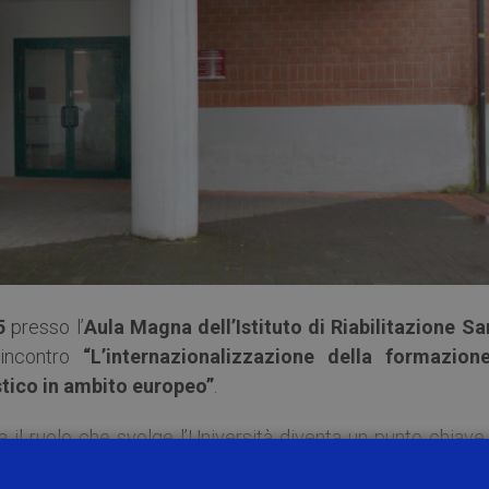
5
presso l’
Aula Magna dell’Istituto di Riabilitazione Sa
l’incontro
“L’internazionalizzazione della formazion
stico in ambito europeo”
.
ta il ruolo che svolge l’Università diventa un punto chiave
ede comunque una prosecuzione nello sviluppo di capacit