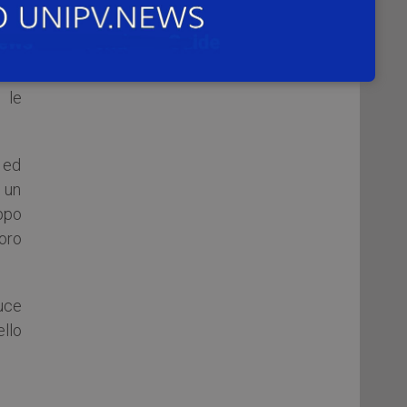
one
o di
 le
o ed
 un
ppo
oro
luce
llo