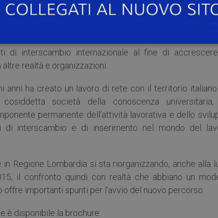
l’ingresso o il re-ingresso nel mondo del lavoro.
apre a livello europeo, per quanto attiene la professi
cambio universitario creato con diversi paesi sia all’intern
i di interscambio internazionale al fine di accrescere
ltre realtà e organizzazioni.
i anni ha creato un lavoro di rete con il territorio italian
 cosiddetta società della conoscenza universitaria,
onente permanente dell’attività lavorativa e dello svilu
ti di interscambio e di inserimento nel mondo del lav
le in Regione Lombardia si sta riorganizzando, anche alla 
015, il confronto quindi con realtà che abbiano un mode
o offre importanti spunti per l’avvio del nuovo percorso.
ne è disponibile la brochure: