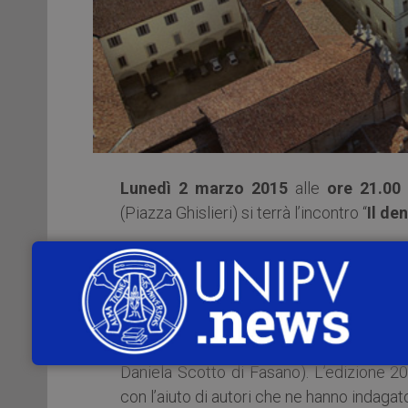
Lunedì 2 marzo 2015
alle
ore 21.00
(Piazza Ghislieri) si terrà l’incontro “
Il de
L’appuntamento rientra nel ciclo “
Se
Psicoanalitiche: apriamo (con) un libr
Il ciclo di sei appuntamenti è ideato in 
dell’area di Psicologia Dinamica dell’
Daniela Scotto di Fasano). L’edizione 20
con l’aiuto di autori che ne hanno indagato 