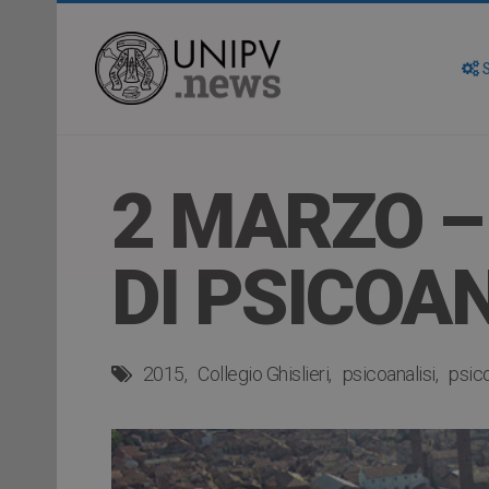
S
2 MARZO –
DI PSICOAN
2015
Collegio Ghislieri
psicoanalisi
psic