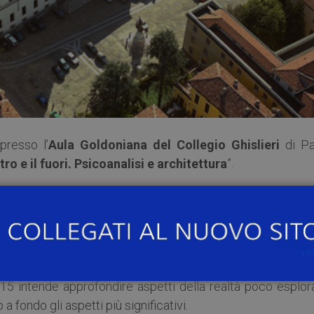
presso l’
Aula Goldoniana del Collegio Ghislieri
di Pa
ntro e il fuori. Psicoanalisi e architettura
”.
minari ghisleriani di psiconanalisi 2015. Passeggi
o
”.
collaborazione con il Collegio Ghislieri dallo staff di doc
Università di Pavia (Marco Francesconi, Stefano Pozzol
15 intende approfondire aspetti della realtà poco esplora
a fondo gli aspetti più significativi.