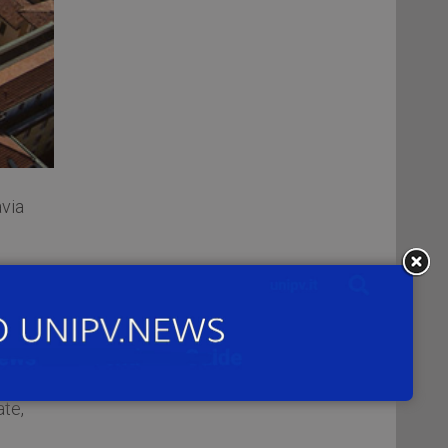
via
ate
enti
i e
te,