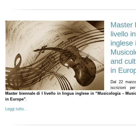
Master b
livello i
inglese 
Musicol
and cult
in Euro
Dal 22 marzo
iscrizioni pe
Master biennale di I livello in lingua inglese in “Musicologia – Music
in Europe”
.
Leggi tutto...