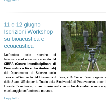
Leggi tutto...
11 e 12 giugno -
Iscrizioni Workshop
su bioacustica e
ecoacustica
Nell'ambito delle ricerche di
bioacustica ed ecoacustica svolte dal
CIBRA (Centro Interdisciplinare di
Bioacustica e Ricerche Ambientali)
del Dipartimento di Scienze della
Terra e dell'Ambiente dell’Università di Pavia, il Dr Gianni Pavan organizz
dello Stato, Ufficio per la Tutela della Biodiversità di Pratovecchio, e con
Foreste Casentinesi, un
seminario sulle tecniche di analisi acustica
ap
monitoraggio dell'ambiente naturale.
Leggi tutto...