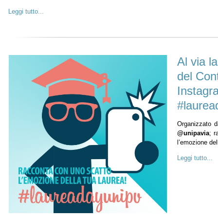
Leggi tutto...
Al via l
del Con
Instagr
#laurea
Organizzato da
@unipavia
; 
l’emozione del
Leggi tutto...