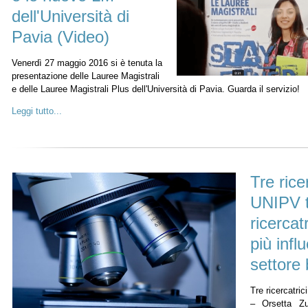
dell'Università di
Pavia (Video)
Venerdì 27 maggio 2016 si è tenuta la
presentazione delle Lauree Magistrali
e delle Lauree Magistrali Plus dell'Università di Pavia. Guarda il servizio!
Leggi tutto...
Tre rice
UNIPV t
ricercatr
più influ
settore
Tre ricercatric
– Orsetta Zuf