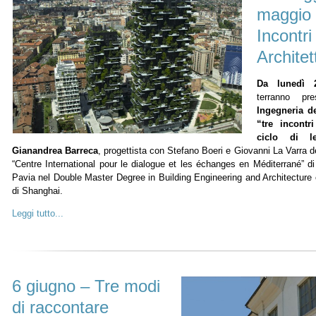
maggio 
Incontri
Architet
Da lunedì 
terranno p
Ingegneria de
“tre incontri
ciclo di lez
Gianandrea Barreca
, progettista con Stefano Boeri e Giovanni La Varra d
“Centre International pour le dialogue et les échanges en Méditerrané” di
Pavia nel Double Master Degree in Building Engineering and Architecture c
di Shanghai.
Leggi tutto...
6 giugno – Tre modi
di raccontare