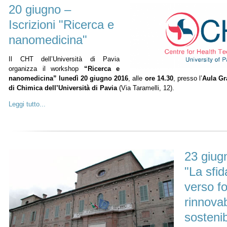
20 giugno –
Iscrizioni "Ricerca e
nanomedicina"
Il CHT dell’Università di Pavia
organizza il workshop
“Ricerca e
nanomedicina” lunedì 20 giugno 2016
, alle
ore 14.30
, presso l’
Aula Gr
di Chimica dell’Università di Pavia
(Via Taramelli, 12).
Leggi tutto...
23 giugn
"La sfid
verso fo
rinnovab
sostenibi