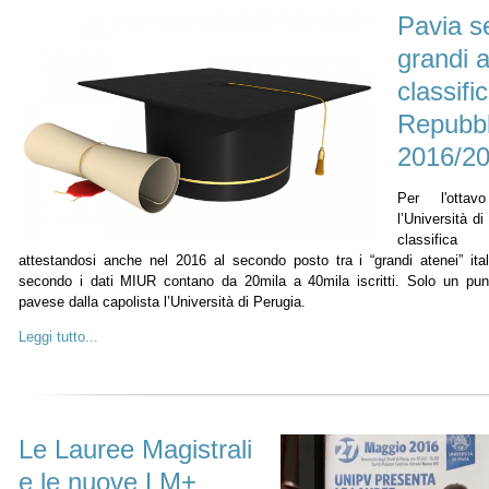
Pavia s
grandi a
classifi
Repubbl
2016/2
Per l'ottav
l’Università d
classifica 
attestandosi anche nel 2016 al secondo posto tra i “grandi atenei” ital
secondo i dati MIUR contano da 20mila a 40mila iscritti. Solo un pun
pavese dalla capolista l’Università di Perugia.
Leggi tutto...
Le Lauree Magistrali
e le nuove LM+