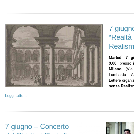
7 giugn
“Realtà
Realism
Martedì 7 g
9.00
, presso 
Milano
(Via B
Lombardo – A
Lettere organi
senza Realis
Leggi tutto...
7 giugno – Concerto