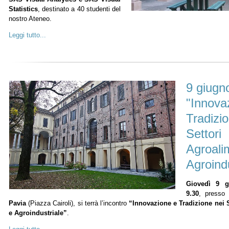
Statistics
, destinato a 40 studenti del
nostro Ateneo.
Leggi tutto...
9 giugno
"Innova
Tradizio
Settori
Agroali
Agroindu
Giovedì 9 g
9.30
, presso
Pavia
(Piazza Cairoli), si terrà l’incontro
“Innovazione e Tradizione nei S
e Agroindustriale”
.