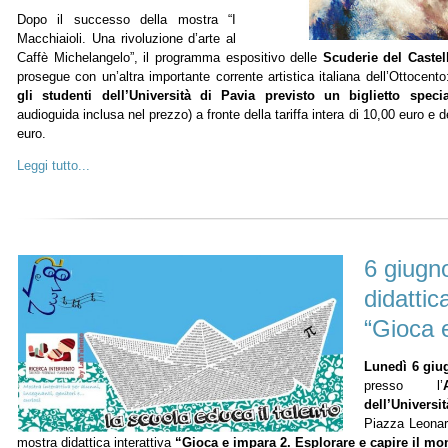
Dopo il successo della mostra “I
Macchiaioli. Una rivoluzione d’arte al
Caffè Michelangelo”, il programma espositivo delle
Scuderie del Castel
prosegue con un’altra importante corrente artistica italiana dell’Ottocento
gli studenti dell’Università di Pavia previsto un biglietto spec
audioguida inclusa nel prezzo) a fronte della tariffa intera di 10,00 euro e de
euro.
Leggi tutto...
6 giugn
didattic
“Gioca 
Lunedì 6 giu
presso l’
dell’Univers
Piazza Leonard
mostra didattica interattiva
“Gioca e impara 2. Esplorare e capire il m