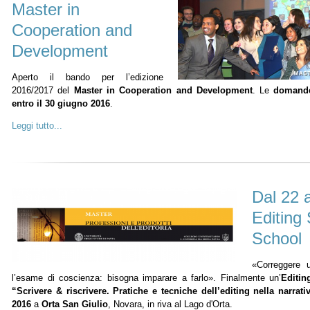
Master in
Cooperation and
Development
Aperto il bando per l’edizione
2016/2017 del
Master in Cooperation and Development
. Le
domande
entro il 30 giugno 2016
.
Leggi tutto...
Dal 22 a
Editin
School
«Correggere 
l’esame di coscienza: bisogna imparare a farlo». Finalmente un’
Editi
“Scrivere & riscrivere. Pratiche e tecniche dell’editing nella narrati
2016
a
Orta San Giulio
, Novara, in riva al Lago d'Orta.