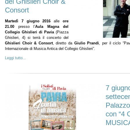
del Ghislieri Choir &
Consort
Martedì 7 giugno 2016
alle
ore
21.00
presso l’
Aula Magna del
Collegio Ghislieri di Pavia
(Piazza
Ghislieri, 4) si terrà il concerto del
Ghislieri Choir & Consort
, diretto da
Giulio Prandi
, per il ciclo “P
Internazionale di Musica Antica del Collegio Ghislieri”.
Leggi tutto...
7 giugn
settece
Palazzo
con “4 
MUSIC