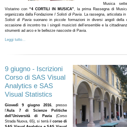
Musica sett
Vistarino con
“4 CORTILI IN MUSICA”
, la prima Rassegna di Musi
organizzata dalla Fondazione
I Solisti di Pavia
. La rassegna, articolata i
Solisti di Pavia
suonano in piccole formazioni in diversi angoli della 
occasione di incontro tra i singoli musicisti dell’ensemble e la cittadinanz
strumenti ad arco e le bellezze nascoste di Pavia.
Leggi tutto...
9 giugno - Iscrizioni
Corso di SAS Visual
Analytics e SAS
Visual Statistics
Giovedì 9 giugno 2016
, presso
l’
Aula 7 di Scienze Politiche
dell’Università di Pavia
(Corso
Strada Nuova, 65), si terrà il
corso di
SAS Visual Analytics e SAS Visual