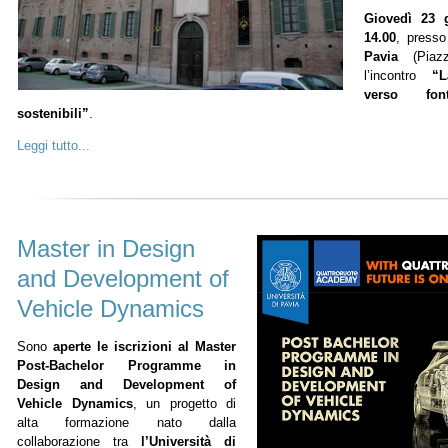
Giovedì 23 
14.00
, presso
Pavia
(Piazza
l’incontro
“L
verso fon
sostenibili”
.
Leggi tutto...
Master in Design
and Development of
Vehicle Dynamics
Sono
aperte le iscrizioni al Master
Post-Bachelor Programme in
Design and Development of
Vehicle Dynamics
, un progetto di
alta formazione nato dalla
collaborazione tra
l’Università di