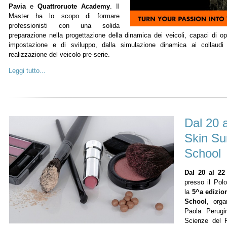
Pavia
e
Quattroruote Academy
. Il
Master ha lo scopo di formare
professionisti con una solida
preparazione nella progettazione della dinamica dei veicoli, capaci di ope
impostazione e di sviluppo, dalla simulazione dinamica ai collaudi d
realizzazione del veicolo pre-serie.
Leggi tutto...
Dal 20 a
Skin S
School
Dal 20 al 22
presso il Pol
la
5^a edizio
School
, orga
Paola Perugin
Scienze del F