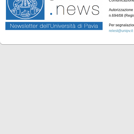
Comunicazion
Autorizzazione 
n.694/08 (Regi
Per segnalazioni
relest@unipv.it