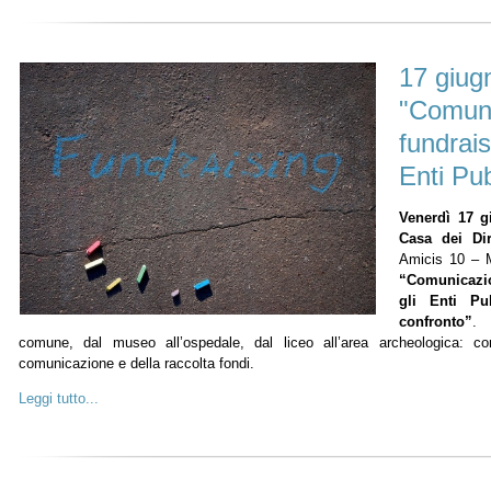
17 giugn
"Comuni
fundrais
Enti Pub
Venerdì 17 g
Casa dei Diri
Amicis 10 – Mi
“Comunicazio
gli Enti Pu
confronto”
. 
comune, dal museo all’ospedale, dal liceo all’area archeologica: co
comunicazione e della raccolta fondi.
Leggi tutto...