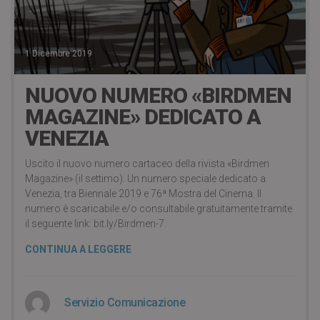
1 Dicembre 2019
NUOVO NUMERO «BIRDMEN
MAGAZINE» DEDICATO A
VENEZIA
Uscito il nuovo numero cartaceo della rivista «Birdmen
Magazine» (il settimo). Un numero speciale dedicato a
Venezia, tra Biennale 2019 e 76ª Mostra del Cinema. Il
numero è scaricabile e/o consultabile gratuitamente tramite
il seguente link: bit.ly/Birdmen-7.
CONTINUA A LEGGERE
Servizio Comunicazione