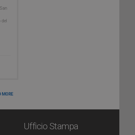
 San
 del
D MORE
Ufficio Stampa