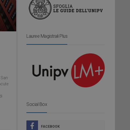
Lauree Magistrali Plus
A San
acute
di
Social Box
FACEBOOK