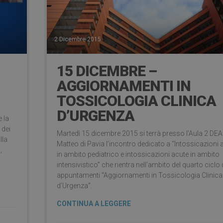
2 Dicembre 2015
15 DICEMBRE –
AGGIORNAMENTI IN
TOSSICOLOGIA CLINICA
D’URGENZA
 la
 dei
Martedì 15 dicembre 2015 si terrà presso l’Aula 2 DE
lla
Matteo di Pavia l’incontro dedicato a “Intossicazioni 
,
in ambito pediatrico e intossicazioni acute in ambito
intensivistico” che rientra nell’ambito del quarto ciclo 
appuntamenti “Aggiornamenti in Tossicologia Clinica
d’Urgenza”.
CONTINUA A LEGGERE