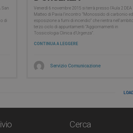
A San
Venerdì 6 novembre 2015 si terrà presso l’Aula 2 DEA
Matteo di Pavia l’incontro “Monossido di carbonio ed
o di
esposizione a fumi di incendio” che rientra nell’ambito
terzo ciclo di appuntamenti “Aggiornamenti in
Tossicologia Clinica d’Urgenza”.
CONTINUA A LEGGERE
Servizio Comunicazione
LOA
ivio
Cerca