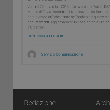
Venerdì 20 novembre 2015 si terrà presso l’Aula 2 DE
Matteo di Pavia l’incontro “Intossicazioni da farmaci
cardiovascolari” che rientra nell’ambito del quarto cicl
appuntamenti “Aggiornamenti in Tossicologia Clinica
d’Urgenza”.
CONTINUA A LEGGERE
Servizio Comunicazione
Redazione
Arch