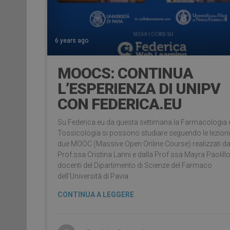
6 years ago
MOOCS: CONTINUA
L’ESPERIENZA DI UNIPV
CON FEDERICA.EU
Su Federica.eu da questa settimana la Farmacologia e
Tossicologia si possono studiare seguendo le lezioni
due MOOC (Massive Open Online Course) realizzati da
Prof.ssa Cristina Lanni e dalla Prof.ssa Mayra Paolillo
docenti del Dipartimento di Scienze del Farmaco
dell’Università di Pavia.
CONTINUA A LEGGERE