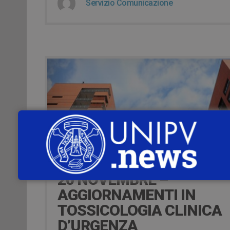
Servizio Comunicazione
11 years ago
20 NOVEMBRE –
AGGIORNAMENTI IN
TOSSICOLOGIA CLINICA
D’URGENZA