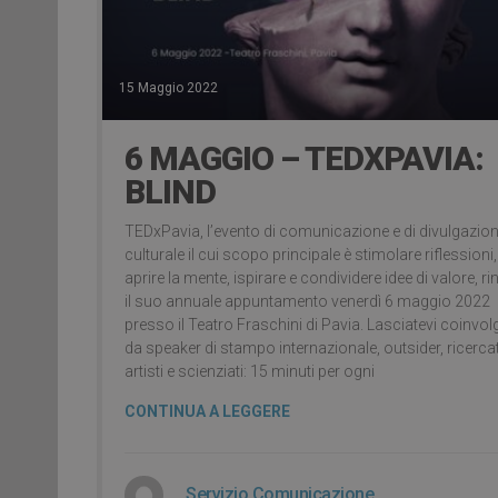
15 Maggio 2022
6 MAGGIO – TEDXPAVIA:
BLIND
TEDxPavia, l’evento di comunicazione e di divulgazio
culturale il cui scopo principale è stimolare riflessioni,
aprire la mente, ispirare e condividere idee di valore, r
il suo annuale appuntamento venerdì 6 maggio 2022
presso il Teatro Fraschini di Pavia. Lasciatevi coinvol
da speaker di stampo internazionale, outsider, ricercat
artisti e scienziati: 15 minuti per ogni
CONTINUA A LEGGERE
Servizio Comunicazione