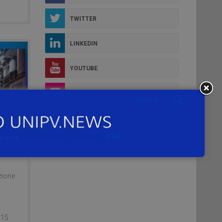
TWITTER
LINKEDIN
YOUTUBE
FLICKR
INSTAGRAM
zione
,
: 15