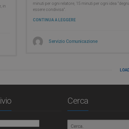
minuti per ogni relatore, 15 minuti per ogni idea “degn
, in
essere condivisa”.
CONTINUA A LEGGERE
Servizio Comunicazione
LOA
ivio
Cerca
io