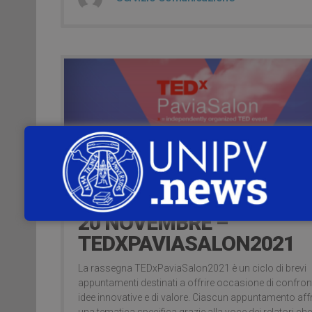
5 years ago
20 NOVEMBRE –
TEDXPAVIASALON2021
La rassegna TEDxPaviaSalon2021 è un ciclo di brevi
appuntamenti destinati a offrire occasione di confro
idee innovative e di valore. Ciascun appuntamento aff
una tematica specifica grazie alla voce dei relatori che