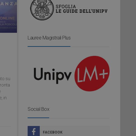
Lauree Magistrali Plus
nto su
fronta
e
, in
Social Box
FACEBOOK