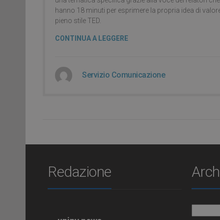
hanno 18 minuti per esprimere la propria idea di valore
pieno stile TED.
CONTINUA A LEGGERE
Servizio Comunicazione
Redazione
Arch
Archiv