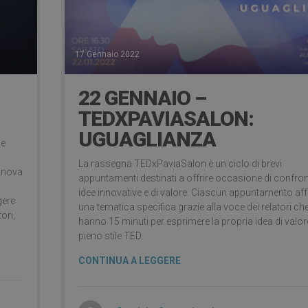
17 Gennaio 2022
22 GENNAIO –
TEDXPAVIASALON:
UGUAGLIANZA
ne
La rassegna TEDxPaviaSalon è un ciclo di brevi
innova
appuntamenti destinati a offrire occasione di confro
idee innovative e di valore. Ciascun appuntamento af
gere
una tematica specifica grazie alla voce dei relatori ch
ori,
hanno 15 minuti per esprimere la propria idea di valore
pieno stile TED.
CONTINUA A LEGGERE