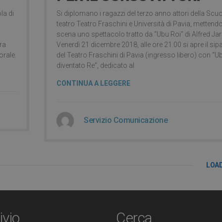
la di
Si diplomano i ragazzi del terzo anno attori della Scuo
teatro Teatro Fraschini e Università di Pavia, mettendo
scena uno spettacolo tratto da “Ubu Roi” di Alfred Jar
ra
Venerdì 21 dicembre 2018, alle ore 21.00 si apre il sip
orale.
del Teatro Fraschini di Pavia (ingresso libero) con “U
diventato Re”, dedicato al
CONTINUA A LEGGERE
Servizio Comunicazione
LOA
ivio
Cerca