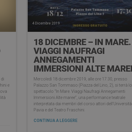
4 Dicembre 2019
18 DICEMBRE – IN MARE.
O
VIAGGI NAUFRAGI
ANNEGAMENTI
IMMERSIONI ALTE MARE
 di
Mercoledì 18 dicembre 2019, alle ore 17.30, presso
hini e
Palazzo San Tommaso (Piazza del Lino, 2), si terrà lo
uova
spettacolo “In Mare. Viaggi Naufragi Annegamenti
ità
Immersioni Alte maree”, una performance teatrale
interpretata dai membri del corso attori dell’Università
Pavia e del Teatro Fraschini.
CONTINUA A LEGGERE