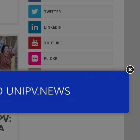
TWITTER
LINKEDIN
YOUTUBE
FLICKR
INSTAGRAM
DI
PV:
A