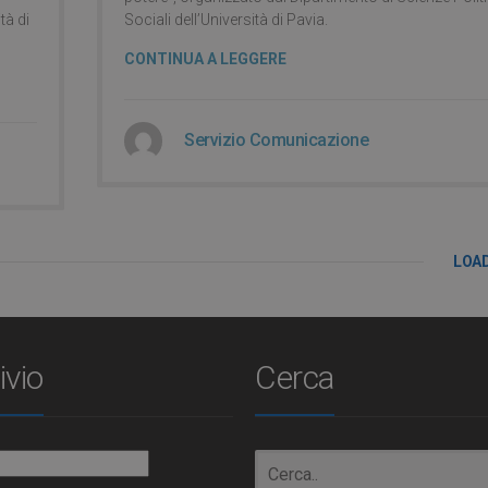
tà di
Sociali dell’Università di Pavia.
CONTINUA A LEGGERE
Servizio Comunicazione
LOA
ivio
Cerca
io