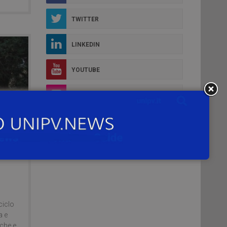
TWITTER
LINKEDIN
YOUTUBE
FLICKR
INSTAGRAM
ciclo
a e
iche e