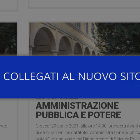
5 years ago
29 APRILE –
AMMINISTRAZIONE
PUBBLICA E POTERE
ondo
Giovedì 29 aprile 2021, alle ore 14.00, prenderà il via il 
di seminari online dal titolo “Amministrazione pubblic
potere”, organizzato dal Dipartimento di Scienze Polit