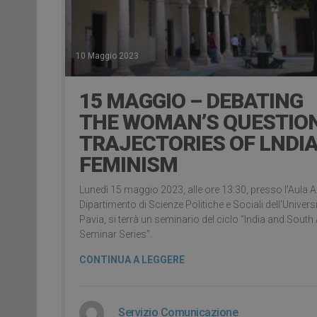
10 Maggio 2023
15 MAGGIO – DEBATING
THE WOMAN’S QUESTION
TRAJECTORIES OF LNDI
FEMINISM
Lunedì 15 maggio 2023, alle ore 13:30, presso l’Aula A
Dipartimento di Scienze Politiche e Sociali dell’Universi
Pavia, si terrà un seminario del ciclo “India and South
Seminar Series”.
CONTINUA A LEGGERE
Servizio Comunicazione