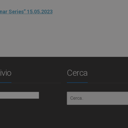
nar Series” 15.05.2023
ivio
Cerca
io