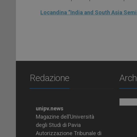
Locandina “India and South Asia Semi
Redazione
Arch
Archiv
unipv.news
Magazine dell’Università
degli Studi di Pavia
Autorizzazione Tribunale di