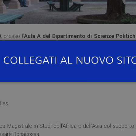
0
, presso l’
Aula A del Dipartimento di Scienze Politich
errà un seminario del ciclo
“India and South Asia Semi
n’s question: trajectories of lndian feminism”
.
dies
ea Magistrale in Studi dell’Africa e dell’Asia col supporto
Cesare Bonacossa.