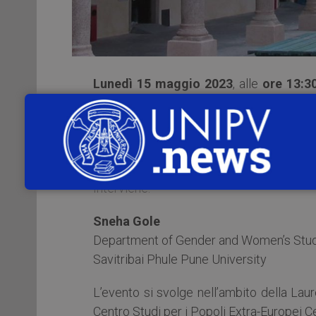
Lunedì 15 maggio 2023
, alle
ore 13:3
Sociali dell’Università di Pavia
, si t
Series”
.
L’appuntamento con
“Debating the woma
Interviene:
Sneha Gole
Department of Gender and Women’s Stu
Savitribai Phule Pune University
L’evento si svolge nell’ambito della Laur
Centro Studi per i Popoli Extra-Europei 