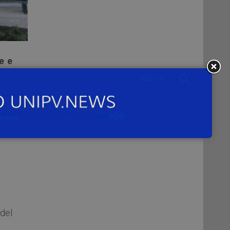
e e
nar
 del