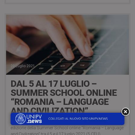
20 Luglio 2021
DAL 5 AL 17 LUGLIO –
SUMMER SCHOOL ONLINE
“ROMANIA – LANGUAGE
AND CIVILIZATION”
(English below) L’Università di Iasi organizza la 49esima
edizione della Summer School online “Romania – Language
and Civilization” tra il 5 e il 17 luglio 2021 (5 CFU).