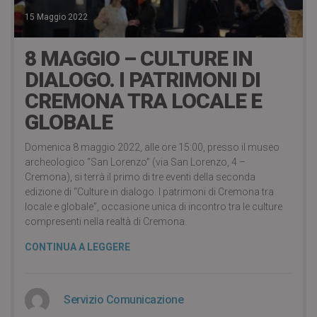
15 Maggio 2022
8 MAGGIO – CULTURE IN
DIALOGO. I PATRIMONI DI
CREMONA TRA LOCALE E
GLOBALE
Domenica 8 maggio 2022, alle ore 15:00, presso il museo
archeologico “San Lorenzo” (via San Lorenzo, 4 –
Cremona), si terrà il primo di tre eventi della seconda
edizione di “Culture in dialogo. I patrimoni di Cremona tra
locale e globale”, occasione unica di incontro tra le culture
compresenti nella realtà di Cremona.
CONTINUA A LEGGERE
Servizio Comunicazione