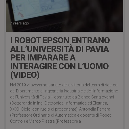
7 years ago
I ROBOT EPSON ENTRANO
ALL’UNIVERSITÀ DI PAVIA
PER IMPARARE A
INTERAGIRE CON L’UOMO
(VIDEO)
Nel 2019 vi avevamo parlato della vittoria del team di ricerca
del Dipartimento di Ingegneria Industriale e dell’Informazione
dell’Università di Pavia – costituito da Bianca Sangiovanni
(Dottoranda in Ing. Elettronica, Informatica ed Elettrica,
XXXIII Ciclo, con ruolo di proponente), Antonella Ferrara
(Professore Ordinario di Automatica e docente di Robot
Control) e Marco Piastra (Professore a