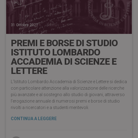
31 Ottobre 2021
PREMI E BORSE DI STUDIO
ISTITUTO LOMBARDO
ACCADEMIA DI SCIENZE E
LETTERE
L’Istituto Lombardo Accademia di Scienze e Lettere si dedica
con particolare attenzione alla valorizzazione delle ricerche
più avanzate e al sostegno allo studio di giovani, attraverso
l’erogazione annuale di numerosi premi e borse di studio
rivolti a ricercatori e a studenti meritevoli.
CONTINUA A LEGGERE