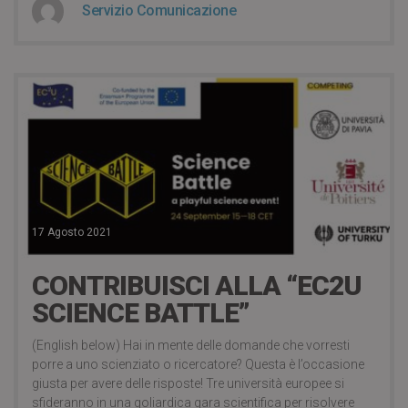
Servizio Comunicazione
17 Agosto 2021
CONTRIBUISCI ALLA “EC2U
SCIENCE BATTLE”
(English below) Hai in mente delle domande che vorresti
porre a uno scienziato o ricercatore? Questa è l’occasione
giusta per avere delle risposte! Tre università europee si
sfideranno in una goliardica gara scientifica per risolvere