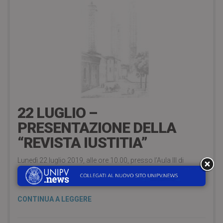
25 Luglio 2019
22 LUGLIO –
PRESENTAZIONE DELLA
“REVISTA IUSTITIA”
Lunedì 22 luglio 2019, alle ore 10.00, presso l’Aula III di
Giurisprudenza dell’Università di Pavia (Corso Strada Nuova,
65), si terrà la presentazione della Revista Iustitia, IJ Editores.
CONTINUA A LEGGERE