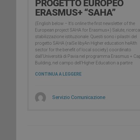
PROGETTO EUROPEO
ERASMUS+ “SAHA”
(English below – It’s online the first newsletter of the
European project SAHA for Erasmus+) Salute, ricerca
stabilizzazione istituzionale. Questi sono i pilastri del
progetto SAHA (raiSe libyAn Higher education heAlth
sector for the benefit of local society) coordinato
dall’Università di Pavia nel programma Erasmus + Ca
Building, nel campo dell’Higher Education a partire
CONTINUA A LEGGERE
Servizio Comunicazione