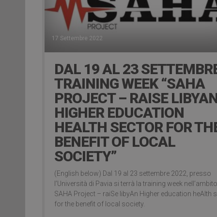
17 Settembre 2022
DAL 19 AL 23 SETTEMBRE
TRAINING WEEK “SAHA
PROJECT – RAISE LIBYA
HIGHER EDUCATION
HEALTH SECTOR FOR TH
BENEFIT OF LOCAL
SOCIETY”
(English below) Dal 19 al 23 settembre 2022, presso
l’Università di Pavia si terrà la training week nell’ambito
SAHA Project – raiSe libyAn Higher education heAlth 
for the benefit of local society.