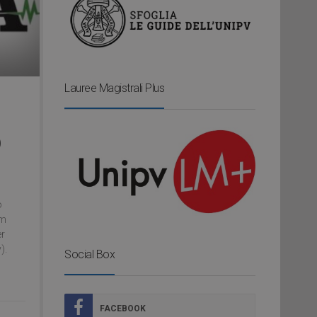
Lauree Magistrali Plus
O
o
rm
er
).
Social Box
FACEBOOK