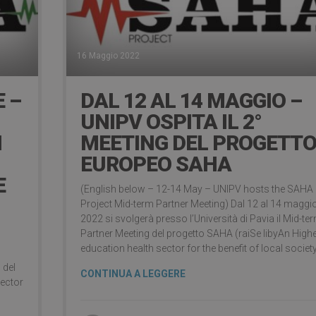
16 Maggio 2022
 –
DAL 12 AL 14 MAGGIO –
UNIPV OSPITA IL 2°
N
MEETING DEL PROGETT
EUROPEO SAHA
E
(English below – 12-14 May – UNIPV hosts the SAHA
Project Mid-term Partner Meeting) Dal 12 al 14 maggi
2022 si svolgerà presso l’Università di Pavia il Mid-te
Partner Meeting del progetto SAHA (raiSe libyAn High
education health sector for the benefit of local society
 del
CONTINUA A LEGGERE
sector