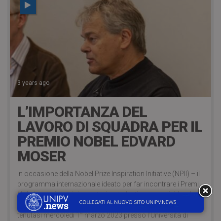
3 years ago
L’IMPORTANZA DEL
LAVORO DI SQUADRA PER IL
PREMIO NOBEL EDVARD
MOSER
In occasione della Nobel Prize Inspiration Initiative (NPII) – il
programma internazionale ideato per far incontrare i Premi
Nobel con giovani ricercatori e studenti, per condividere le
loro storie ed esperienze con la comunità scientifica –
tenutasi mercoledì 1° marzo 2023 presso l’Università di