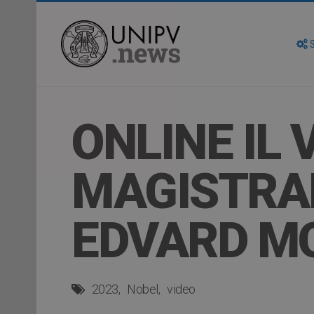
S
ONLINE IL 
MAGISTRAL
EDVARD M
2023
Nobel
video