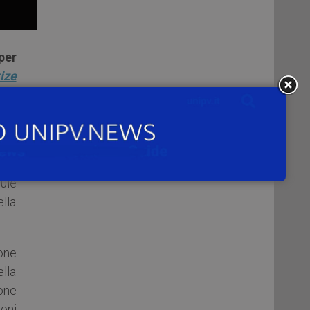
per
ize
 con
ca.
ema
llo
lule
lla
ione
ella
ione
oni