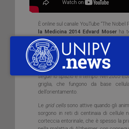
È online sul canale YouTube “The Nobel Pr
la Medicina 2014 Edvard Moser
ha te
Inspiration Initiative (NPII)
, il program
giovani ricercatori e studenti, per condiv
L’evento, per la prima volta in Italia,
“Neural computation of space and t
segue lo spazio e il tempo. Nel 2005 E
griglia, che fungono da base cellu
dell’orientamento.
Le
grid cells
sono attive quando gli anima
sorgono in reti di centinaia di cellule n
corteccia entorinale, che è spesso la pr
nella malattia di Alzheimer, con consegu