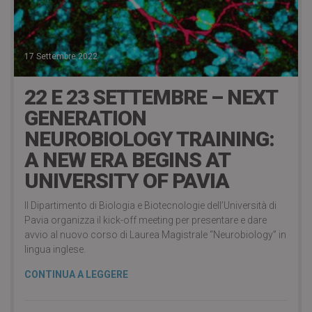
17 Settembre 2022
22 E 23 SETTEMBRE – NEXT
GENERATION
NEUROBIOLOGY TRAINING:
A NEW ERA BEGINS AT
UNIVERSITY OF PAVIA
Il Dipartimento di Biologia e Biotecnologie dell’Università di
Pavia organizza il kick-off meeting per presentare e dare
avvio al nuovo corso di Laurea Magistrale “Neurobiology” in
lingua inglese.
CONTINUA A LEGGERE