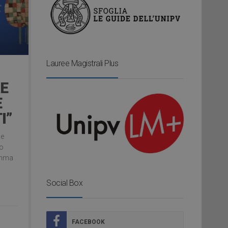
Lauree Magistrali Plus
E
E
I”
ne
so
umma
Social Box
FACEBOOK