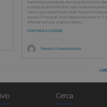
manifestazione dedicata alla fotografia d’autore, idea
prodotta da photoSHOWall. Sotto la direzione artistic
critico e giornalista Roberto Mutti, Pavia Foto Festiva
esporre 14 fotografi, dodici italiani e due cinesi in 15 
differenti tra Pavia, Voghera e Milano.
CONTINUA A LEGGERE
Servizio Comunicazione
LOA
ivio
Cerca