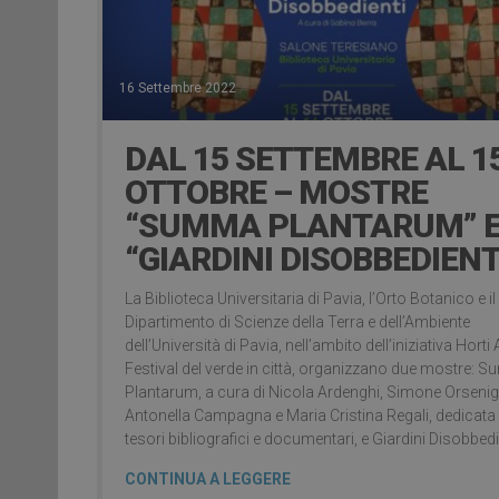
16 Settembre 2022
DAL 15 SETTEMBRE AL 1
OTTOBRE – MOSTRE
“SUMMA PLANTARUM” 
“GIARDINI DISOBBEDIENT
La Biblioteca Universitaria di Pavia, l’Orto Botanico e il
Dipartimento di Scienze della Terra e dell’Ambiente
dell’Università di Pavia, nell’ambito dell’iniziativa Horti 
Festival del verde in città, organizzano due mostre:
Plantarum, a cura di Nicola Ardenghi, Simone Orsenig
Antonella Campagna e Maria Cristina Regali, dedicata 
tesori bibliografici e documentari, e Giardini Disobbedi
CONTINUA A LEGGERE