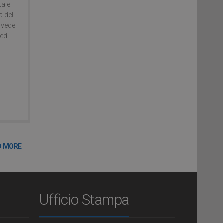
ta e
a del
l vede
sedi
D MORE
Ufficio Stampa