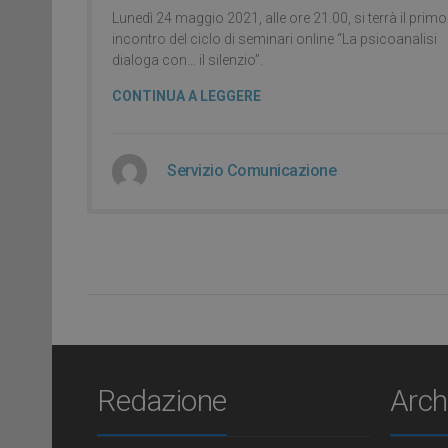
Lunedì 24 maggio 2021, alle ore 21.00, si terrà il primo
incontro del ciclo di seminari online “La psicoanalisi
dialoga con… il silenzio”.
CONTINUA A LEGGERE
Servizio Comunicazione
Redazione
Arch