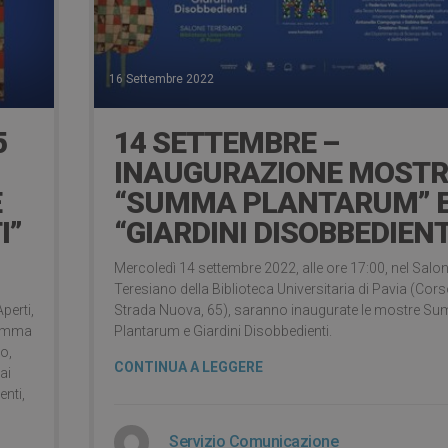
16 Settembre 2022
5
14 SETTEMBRE –
INAUGURAZIONE MOSTR
E
“SUMMA PLANTARUM” 
I”
“GIARDINI DISOBBEDIENT
Mercoledì 14 settembre 2022, alle ore 17:00, nel Salo
Teresiano della Biblioteca Universitaria di Pavia (Cor
Aperti,
Strada Nuova, 65), saranno inaugurate le mostre S
 Summa
Plantarum e Giardini Disobbedienti.
o,
CONTINUA A LEGGERE
ai
enti,
Servizio Comunicazione