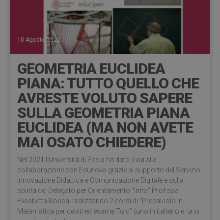
10 Agosto 2022
GEOMETRIA EUCLIDEA
PIANA: TUTTO QUELLO CHE
AVRESTE VOLUTO SAPERE
SULLA GEOMETRIA PIANA
EUCLIDEA (MA NON AVETE
MAI OSATO CHIEDERE)
Nel 2021 l’Università di Pavia ha dato il via alla
collaborazione con Edunova grazie al supporto del Servizio
Innovazione Didattica e Comunicazione Digitale e sulla
spinta del Delegato per Orientamento “Intra” Prof.ssa
Elisabetta Rocca, realizzando 2 corsi di “Precalcolo in
Matematica per debiti ed esame Tolc” (uno in italiano e uno