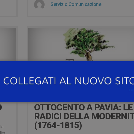
Servizio Comunicazione
8 years ago
22 NOVEMBRE – SETTE E
O
OTTOCENTO A PAVIA: LE
RADICI DELLA MODERNI
(1764-1815)
la
ieri,