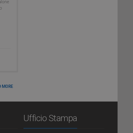
alone
so
D MORE
Ufficio Stampa