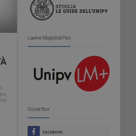
Lauree Magistrali Plus
TÀ
so
egno
1764-
Social Box
FACEBOOK