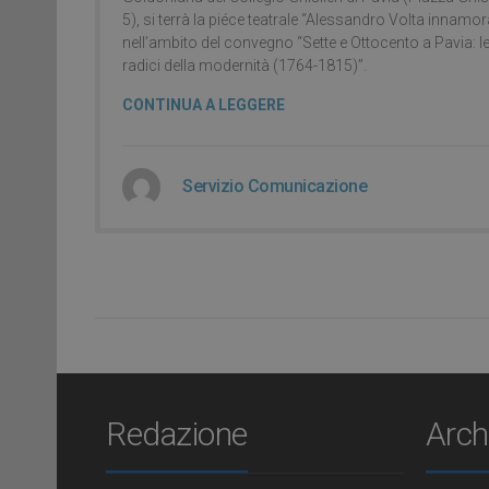
5), si terrà la piéce teatrale “Alessandro Volta innamor
nell’ambito del convegno “Sette e Ottocento a Pavia: l
radici della modernità (1764-1815)”.
CONTINUA A LEGGERE
Servizio Comunicazione
Redazione
Arch