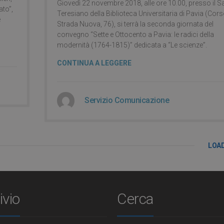
Giovedì 22 novembre 2018, alle ore 10.00, presso il S
ato”,
Teresiano della Biblioteca Universitaria di Pavia (Cor
e
Strada Nuova, 76), si terrà la seconda giornata del
convegno “Sette e Ottocento a Pavia: le radici della
modernità (1764-1815)” dedicata a “Le scienze”.
CONTINUA A LEGGERE
Servizio Comunicazione
LOA
ivio
Cerca