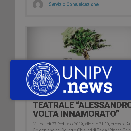
Servizio Comunicazione
7 years ago
27 FEBBRAIO – PIÉCE
TEATRALE “ALESSANDR
VOLTA INNAMORATO”
Mercoledì 27 febbraio 2019, alle ore 21.00, presso l’Au
Goldoniana del Collegio Ghislieri di Pavia (Piazza Ghisl