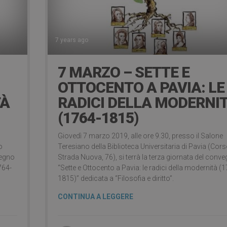
7 years ago
7 MARZO – SETTE E
OTTOCENTO A PAVIA: LE
TÀ
RADICI DELLA MODERNI
(1764-1815)
Giovedì 7 marzo 2019, alle ore 9.30, presso il Salone
o
Teresiano della Biblioteca Universitaria di Pavia (Cor
vegno
Strada Nuova, 76), si terrà la terza giornata del conv
764-
“Sette e Ottocento a Pavia: le radici della modernità (
1815)” dedicata a “Filosofia e diritto”.
CONTINUA A LEGGERE