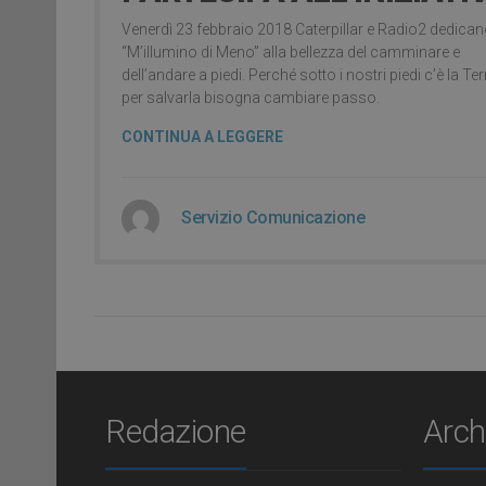
Venerdì 23 febbraio 2018 Caterpillar e Radio2 dedica
“M’illumino di Meno” alla bellezza del camminare e
dell’andare a piedi. Perché sotto i nostri piedi c’è la Ter
per salvarla bisogna cambiare passo.
CONTINUA A LEGGERE
Servizio Comunicazione
Redazione
Arch