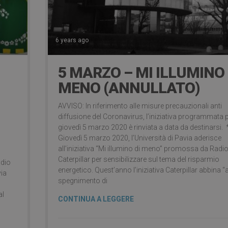
6 years ago
5 MARZO – MI ILLUMINO 
MENO (ANNULLATO)
AVVISO: In riferimento alle misure precauzionali anti
diffusione del Coronavirus, l’iniziativa programmata 
giovedì 5 marzo 2020 è rinviata a data da destinarsi. 
Giovedì 5 marzo 2020, l’Università di Pavia aderisce
all’iniziativa “Mi illumino di meno” promossa da Radio
i
Caterpillar per sensibilizzare sul tema del risparmio
adio
energetico. Quest’anno l’iniziativa Caterpillar abbina “a
via
spegnimento di
al
CONTINUA A LEGGERE