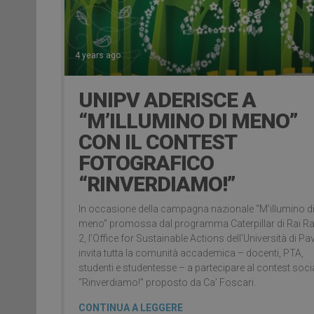
4 years ago
UNIPV ADERISCE A
“M’ILLUMINO DI MENO”
CON IL CONTEST
FOTOGRAFICO
“RINVERDIAMO!”
In occasione della campagna nazionale “M’illumino d
meno” promossa dal programma Caterpillar di Rai R
2, l’Office for Sustainable Actions dell’Università di Pa
invita tutta la comunità accademica – docenti, PTA,
studenti e studentesse – a partecipare al contest soci
“Rinverdiamo!” proposto da Ca’ Foscari.
CONTINUA A LEGGERE