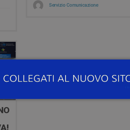
Servizio Comunicazione
INO
A!