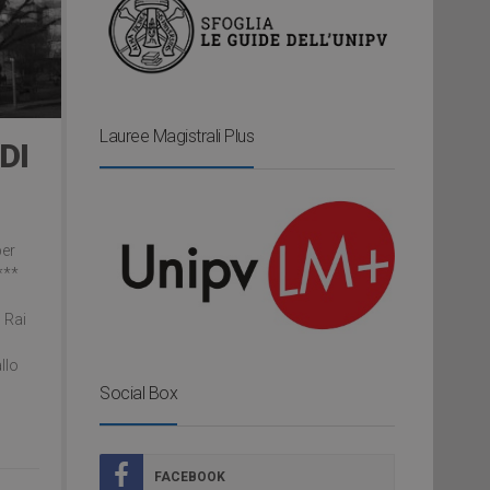
Lauree Magistrali Plus
DI
per
***
 Rai
llo
Social Box
FACEBOOK