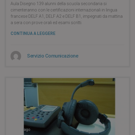
Aula Disegno 139 alunni della scuola secondaria si
cimenteranno con le certificazioni internazionali in lingua
francese DELF A1, DELF A2 e DELF B1, impegnati da mattina
a sera con prove orali ed esami scritti.
CONTINUA A LEGGERE
Servizio Comunicazione
8 years ago