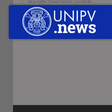
del progetto “Good Practice”, coordinato
CONTINUA A LEGGERE
Servizio Comunicazione