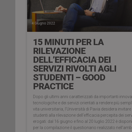
4 Giugno 2022
15 MINUTI PER LA
RILEVAZIONE
DELL’EFFICACIA DEI
SERVIZI RIVOLTI AGLI
STUDENTI – GOOD
PRACTICE
Dopo gli ultimi anni caratterizzati da importanti innova
tecnologiche e dei servizi orientati a rendere più sempl
vita universitaria, l’Università di Pavia desidera invitare
studenti alla rilevazione dell’efficacia percepita dei serv
erogati: dal 16 giugno e fino al 20 luglio 2022 è disponi
per la compilazione il questionario realizzato nell’amb