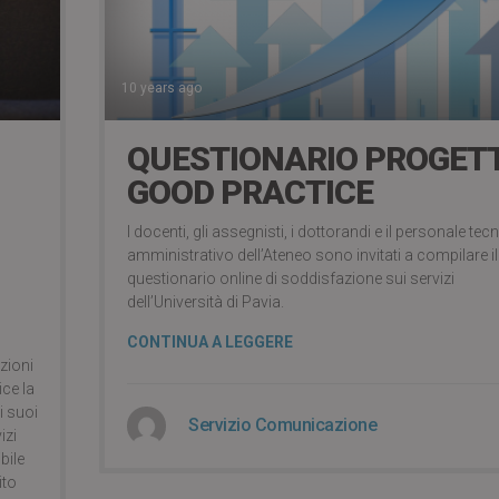
10 years ago
QUESTIONARIO PROGET
GOOD PRACTICE
I docenti, gli assegnisti, i dottorandi e il personale tec
amministrativo dell’Ateneo sono invitati a compilare il
questionario online di soddisfazione sui servizi
dell’Università di Pavia.
CONTINUA A LEGGERE
zioni
ice la
 i suoi
Servizio Comunicazione
izi
bile
ito