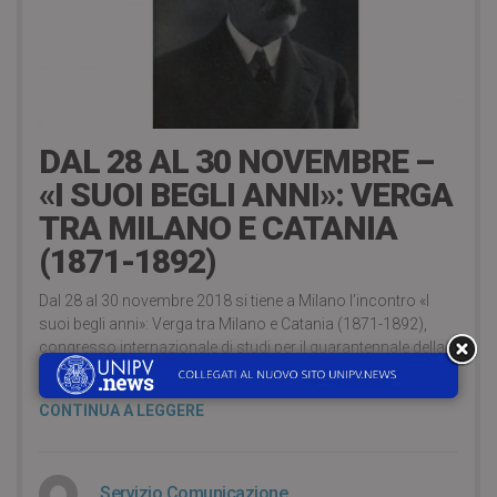
8 years ago
DAL 28 AL 30 NOVEMBRE –
«I SUOI BEGLI ANNI»: VERGA
TRA MILANO E CATANIA
(1871-1892)
Dal 28 al 30 novembre 2018 si tiene a Milano l’incontro «I
suoi begli anni»: Verga tra Milano e Catania (1871-1892),
congresso internazionale di studi per il quarantennale della
Fondazione Verga.
CONTINUA A LEGGERE
Servizio Comunicazione